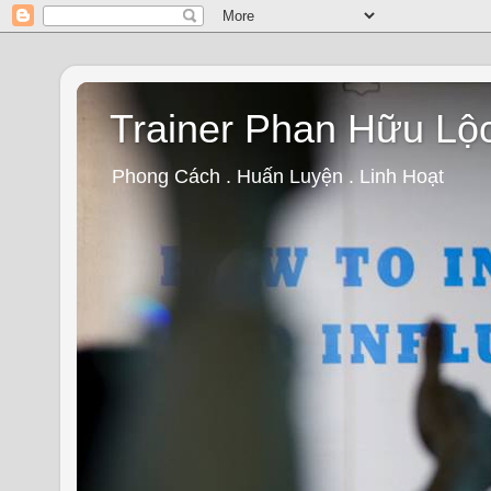
Trainer Phan Hữu Lộ
Phong Cách . Huấn Luyện . Linh Hoạt