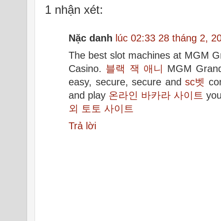
1 nhận xét:
Nặc danh
lúc 02:33 28 tháng 2, 2
The best slot machines at MGM G
Casino.
블랙 잭 애니
MGM Grand C
easy, secure, secure and
sc벳
con
and play
온라인 바카라 사이트
you
외 토토 사이트
Trả lời