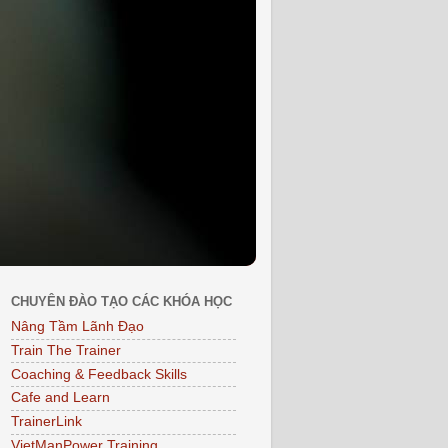
CHUYÊN ĐÀO TẠO CÁC KHÓA HỌC
Nâng Tầm Lãnh Đạo
Train The Trainer
Coaching & Feedback Skills
Cafe and Learn
TrainerLink
VietManPower Training