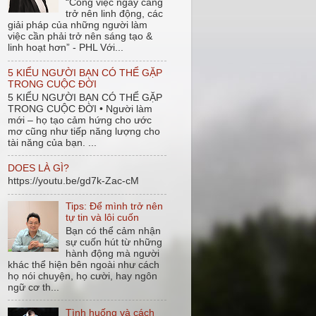
“Công việc ngày càng
trở nên linh động, các
giải pháp của những người làm
việc cần phải trở nên sáng tạo &
linh hoạt hơn” - PHL Với...
5 KIỂU NGƯỜI BẠN CÓ THỂ GẶP
TRONG CUỘC ĐỜI
5 KIỂU NGƯỜI BẠN CÓ THỂ GẶP
TRONG CUỘC ĐỜI • Người làm
mới – họ tạo cảm hứng cho ước
mơ cũng như tiếp năng lượng cho
tài năng của bạn. ...
DOES LÀ GÌ?
https://youtu.be/gd7k-Zac-cM
Tips: Để mình trở nên
tự tin và lôi cuốn
Bạn có thể cảm nhận
sự cuốn hút từ những
hành động mà người
khác thể hiện bên ngoài như cách
họ nói chuyện, họ cười, hay ngôn
ngữ cơ th...
Tình huống và cách