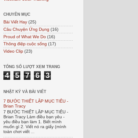
CHUYÊN MỤC
Bài Viết Hay
(25)
Câu Chuyện Ứng Dụng
(16)
Proud of What We Do
(16)
Thông điệp cuộc sống
(17)
Video Clip
(23)
TỔNG SỐ LƯỢT XEM TRANG
4
5
7
6
3
NHẬT KÝ VÀ BÀI VIẾT
7 BƯỚC THIẾT LẬP MỤC TIÊU -
Brian Tracy
7 BƯỚC THIẾT LẬP MỤC TIÊU -
Brian Tracy Làm điều bạn yêu -
yêu điều bạn làm 1. Biết mình
muốn gì 2. Viết nó ra giấy (mình
toàn chơi viết ...