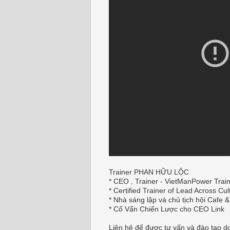
Trainer PHAN HỮU LỘC
* CEO , Trainer - VietManPower Trai
* Certified Trainer of Lead Across Cul
* Nhà sáng lập và chủ tịch hội Cafe &
* Cố Vấn Chiến Lược cho CEO Link
Liên hệ để được tư vấn và đào tạo d