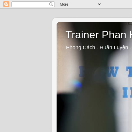
Trainer Phan
Phong Cách . Huấn Luyện .