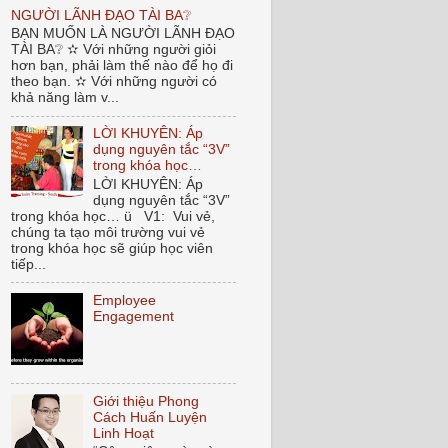
NGƯỜI LÃNH ĐẠO TÀI BA❔
BẠN MUỐN LÀ NGƯỜI LÃNH ĐẠO
TÀI BA❔ ✫ Với những người giỏi
hơn bạn, phải làm thế nào để họ đi
theo bạn. ✫ Với những người có
khả năng làm v...
LỜI KHUYÊN: Áp
dụng nguyên tắc “3V”
trong khóa học…
LỜI KHUYÊN: Áp
dụng nguyên tắc “3V”
trong khóa học… ü V1: Vui vẻ,
chúng ta tạo môi trường vui vẻ
trong khóa học sẽ giúp học viên
tiếp...
Employee
Engagement
Giới thiệu Phong
Cách Huấn Luyện
Linh Hoạt