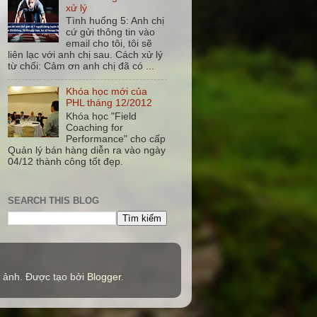
xử lý
Tình huống 5: Anh chị
cứ gửi thông tin vào
email cho tôi, tôi sẽ
liên lạc với anh chị sau. Cách xử lý
từ chối: Cảm ơn anh chị đã có ...
Khóa học mới của
PHL tháng 12/2012
Khóa học "Field
Coaching for
Performance" cho cấp
Quản lý bán hàng diễn ra vào ngày
04/12 thành công tốt đẹp.
SEARCH THIS BLOG
 ảnh. Được tạo bởi
Blogger
.