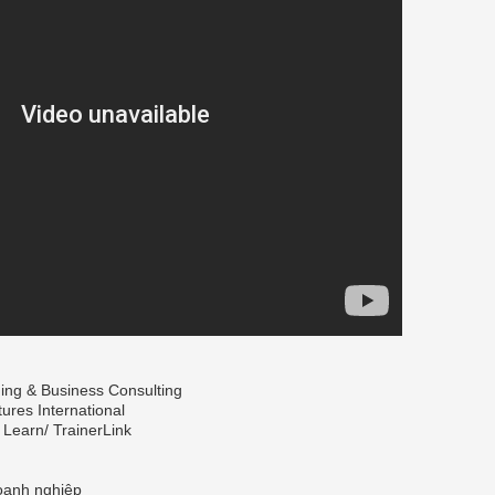
ning & Business Consulting
tures International
 Learn/ TrainerLink
oanh nghiệp