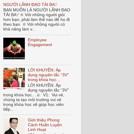
NGƯỜI LÃNH ĐẠO TÀI BA❔
BẠN MUỐN LÀ NGƯỜI LÃNH ĐẠO
TÀI BA❔ ✫ Với những người giỏi
hơn bạn, phải làm thế nào để họ đi
theo bạn. ✫ Với những người có
khả năng làm v...
Employee
Engagement
LỜI KHUYÊN: Áp
dụng nguyên tắc “3V”
trong khóa học…
LỜI KHUYÊN: Áp
dụng nguyên tắc “3V”
trong khóa học… ü V1: Vui vẻ,
chúng ta tạo môi trường vui vẻ
trong khóa học sẽ giúp học viên
tiếp...
Giới thiệu Phong
Cách Huấn Luyện
Linh Hoạt