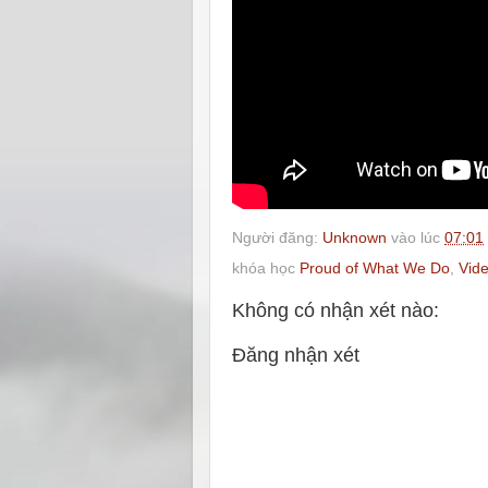
Người đăng:
Unknown
vào lúc
07:01
khóa học
Proud of What We Do
,
Vide
Không có nhận xét nào:
Đăng nhận xét