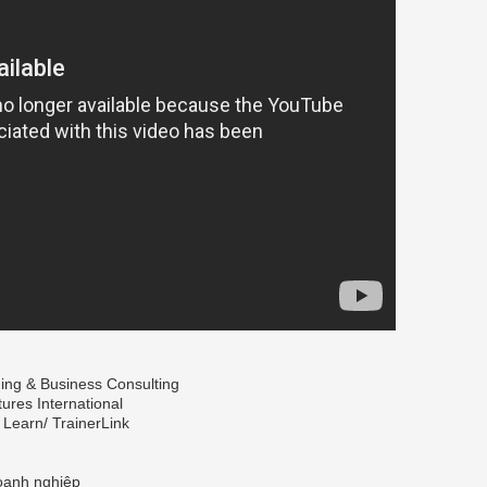
ning & Business Consulting
tures International
 Learn/ TrainerLink
oanh nghiệp