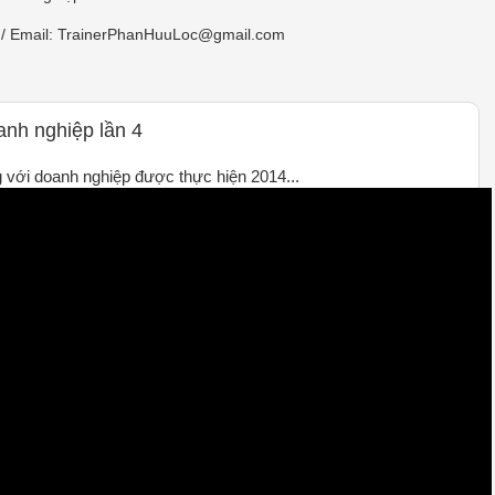
/ Email: TrainerPhanHuuLoc@gmail.com
anh nghiệp lần 4
 với doanh nghiệp được thực hiện 2014...