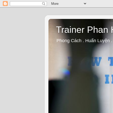
Trainer Phan
Phong Cách . Huấn Luyện .