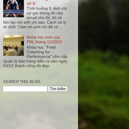
xử lý
Tình huống 5: Anh chị
cứ gửi thông tin vào
email cho tôi, tôi sẽ
liên lạc với anh chị sau. Cách xử lý
từ chối: Cảm ơn anh chị đã có ...
Khóa học mới của
PHL tháng 12/2012
Khóa học "Field
Coaching for
Performance" cho cấp
Quản lý bán hàng diễn ra vào ngày
04/12 thành công tốt đẹp.
SEARCH THIS BLOG