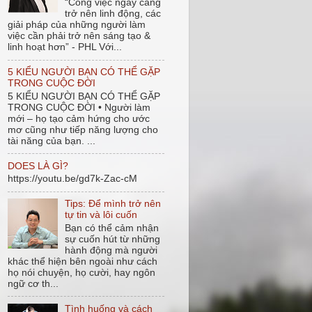
“Công việc ngày càng
trở nên linh động, các
giải pháp của những người làm
việc cần phải trở nên sáng tạo &
linh hoạt hơn” - PHL Với...
5 KIỂU NGƯỜI BẠN CÓ THỂ GẶP
TRONG CUỘC ĐỜI
5 KIỂU NGƯỜI BẠN CÓ THỂ GẶP
TRONG CUỘC ĐỜI • Người làm
mới – họ tạo cảm hứng cho ước
mơ cũng như tiếp năng lượng cho
tài năng của bạn. ...
DOES LÀ GÌ?
https://youtu.be/gd7k-Zac-cM
Tips: Để mình trở nên
tự tin và lôi cuốn
Bạn có thể cảm nhận
sự cuốn hút từ những
hành động mà người
khác thể hiện bên ngoài như cách
họ nói chuyện, họ cười, hay ngôn
ngữ cơ th...
Tình huống và cách