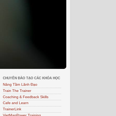
CHUYÊN ĐÀO TẠO CÁC KHÓA HỌC
Nâng Tầm Lãnh Đạo
Train The Trainer
Coaching & Feedback Skills
Cafe and Learn
TrainerLink
VietManPower Training