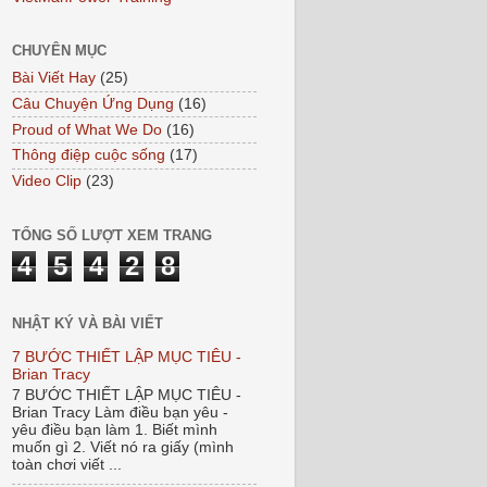
CHUYÊN MỤC
Bài Viết Hay
(25)
Câu Chuyện Ứng Dụng
(16)
Proud of What We Do
(16)
Thông điệp cuộc sống
(17)
Video Clip
(23)
TỔNG SỐ LƯỢT XEM TRANG
4
5
4
2
8
NHẬT KÝ VÀ BÀI VIẾT
7 BƯỚC THIẾT LẬP MỤC TIÊU -
Brian Tracy
7 BƯỚC THIẾT LẬP MỤC TIÊU -
Brian Tracy Làm điều bạn yêu -
yêu điều bạn làm 1. Biết mình
muốn gì 2. Viết nó ra giấy (mình
toàn chơi viết ...