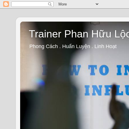
Trainer Phan Hữu Lộ
Phong Cách . Huấn Luyện . Linh Hoạt