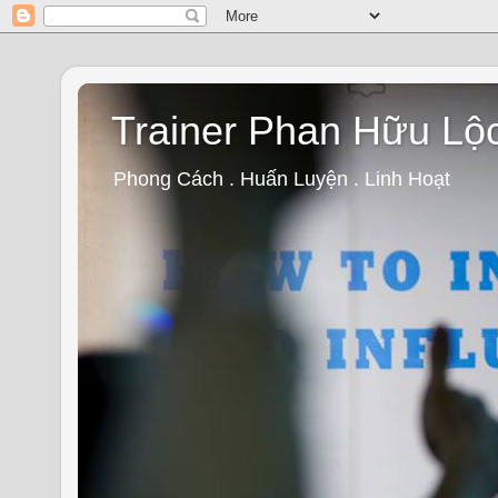
Trainer Phan Hữu Lộ
Phong Cách . Huấn Luyện . Linh Hoạt